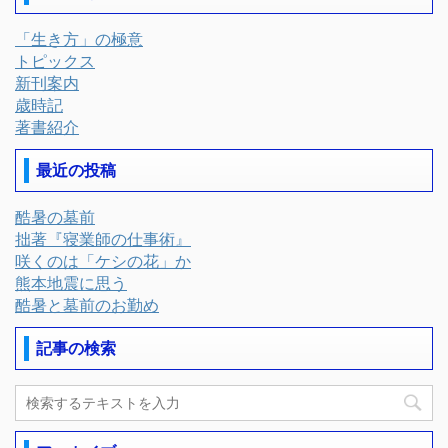
「生き方」の極意
トピックス
新刊案内
歳時記
著書紹介
最近の投稿
酷暑の墓前
拙著『寝業師の仕事術』
咲くのは「ケシの花」か
熊本地震に思う
酷暑と墓前のお勤め
記事の検索