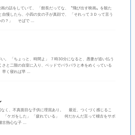
画の話をしていて、 「館長だってな、〝飛び出す映画〟を観た
と自慢したら、小四の女の子が真顔で、 「それって３Ｄって言う
？」 そばで ...
い。 「ちょっと、時間よ」 ７時30分になると、愚妻が追い払う
そくさと二階の自室に入り、ベッドでパラパラと本をめくっている
早く寝れば早 ...
ル
なく、不真面目な子供に理屈あり。 最近、つくづく感じるこ
」 「ケガをした」 「疲れている」 何だかんだ言って稽古をサボ
熱心な子 ...