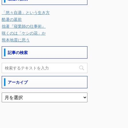
「悠々自適」という生き方
酷暑の墓前
拙著『寝業師の仕事術』
咲くのは「ケシの花」か
熊本地震に思う
記事の検索
アーカイブ