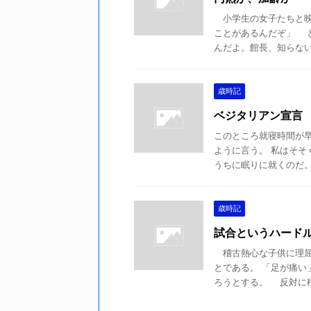
小学生の女子たちと映
ことがあるんだぞ」 
んだよ。館長、知らないの
歳時記
ベジタリアン宣言
このところ就寝時間が早
ように言う。 私はそ
うちに眠りに就くのだ。 
歳時記
試合というハード
稽古熱心な子供に理屈
とである。 「足が痛い
ろうとする。 反対に稽古