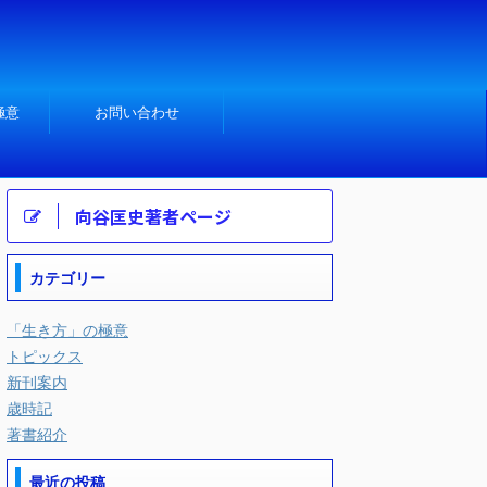
極意
お問い合わせ
向谷匡史著者ページ
カテゴリー
「生き方」の極意
トピックス
新刊案内
歳時記
著書紹介
最近の投稿