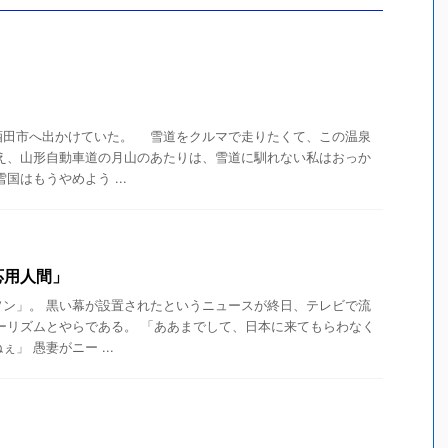
田市へ出かけていた。 雪道をクルマで走りたくて、この温泉
え、山形自動車道の月山のあたりは、雪道に馴れない私はおっか
はもうやめよう ...
応用人間」
ソン」。 黒い幕が設置されたというニュースが終日、テレビで流
ーリズムとやらである。 「ああまでして、日本に来てもらわなく
」 愚妻がニー ...