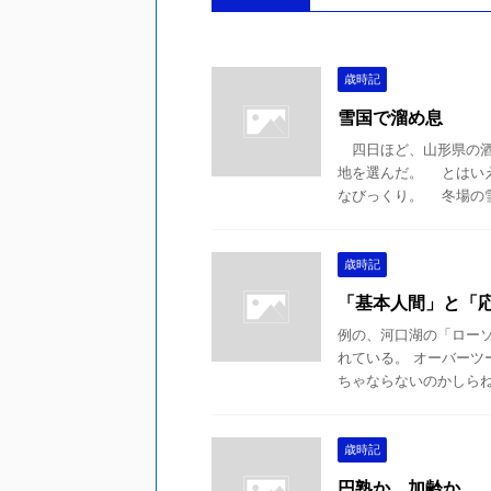
歳時記
雪国で溜め息
四日ほど、山形県の酒
地を選んだ。 とはい
なびっくり。 冬場の雪国
歳時記
「基本人間」と「
例の、河口湖の「ロー
れている。 オーバーツ
ちゃならないのかしらねぇ
歳時記
円熟か、加齢か