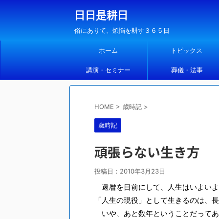
日日是耕日
俗にありて、煩悩を耕す３６５日
ホーム
トピックス
講演・セミナー
葬儀・法事
HOME
>
歳時記
>
歳時記
頑張らない生き方
投稿日：
2010年3月23日
還暦を目前にして、人生はいよいよ
「人生の現役」として生きるのは、長
いや、あと数年ということだってあ