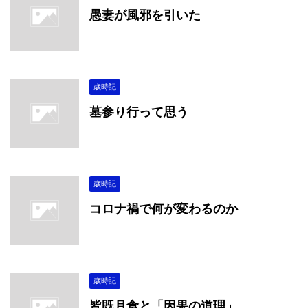
愚妻が風邪を引いた
歳時記
墓参り行って思う
歳時記
コロナ禍で何が変わるのか
歳時記
皆既月食と「因果の道理」