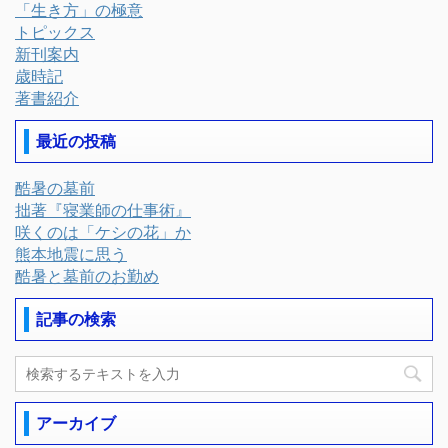
「生き方」の極意
トピックス
新刊案内
歳時記
著書紹介
最近の投稿
酷暑の墓前
拙著『寝業師の仕事術』
咲くのは「ケシの花」か
熊本地震に思う
酷暑と墓前のお勤め
記事の検索
アーカイブ