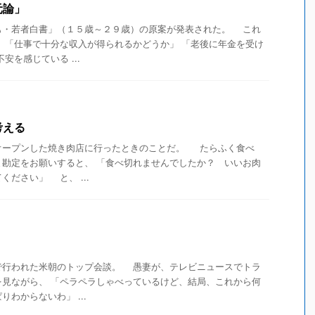
元論」
・若者白書」（１５歳～２９歳）の原案が発表された。 これ
 「仕事で十分な収入が得られるかどうか」 「老後に年金を受け
を感じている ...
考える
ープンした焼き肉店に行ったときのことだ。 たらふく食べ
ま勘定をお願いすると、 「食べ切れませんでしたか？ いいお肉
ださい」 と、 ...
行われた米朝のトップ会談。 愚妻が、テレビニュースでトラ
を見ながら、 「ペラペラしゃべっているけど、結局、これから何
わからないわ」 ...