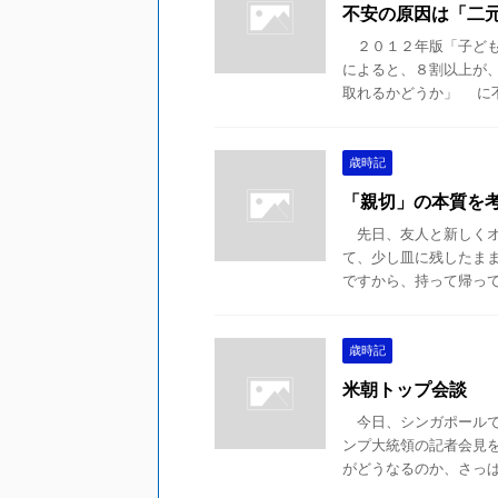
不安の原因は「二
２０１２年版「子ども
によると、８割以上が、
取れるかどうか」 に不安
歳時記
「親切」の本質を
先日、友人と新しくオ
て、少し皿に残したま
ですから、持って帰ってく
歳時記
米朝トップ会談
今日、シンガポールで
ンプ大統領の記者会見
がどうなるのか、さっぱり