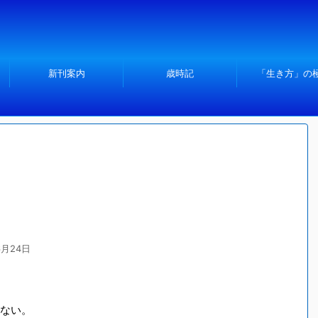
新刊案内
歳時記
「生き方」の
6月24日
ない。