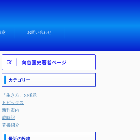
極意
お問い合わせ
向谷匡史著者ページ
カテゴリー
「生き方」の極意
トピックス
新刊案内
歳時記
著書紹介
最近の投稿