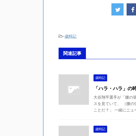
-
歳時記
関連記事
歳時記
「ハラ・ハラ」の
大谷翔平選手が「腰の
スを見ていて、 （腰の
ことだ？」 一緒にニュー
歳時記