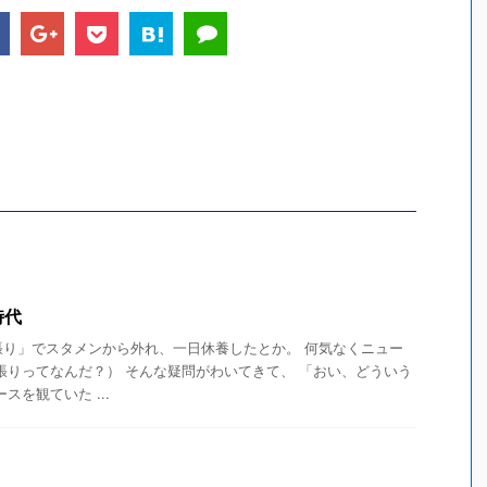
時代
張り」でスタメンから外れ、一日休養したとか。 何気なくニュー
張りってなんだ？） そんな疑問がわいてきて、 「おい、どういう
スを観ていた ...