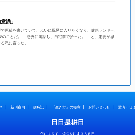
自意識」
で原稿を書いていて、ふいに風呂に入りたくなり、健康ランドへ
夕のことだ。 愚妻に電話し、自宅前で拾った。 と、愚妻が思
私に言った。 ...
ス
新刊案内
歳時記
「生き方」の極意
お問い合わせ
講演・セ
日日是耕日
俗にありて、煩悩を耕す３６５日