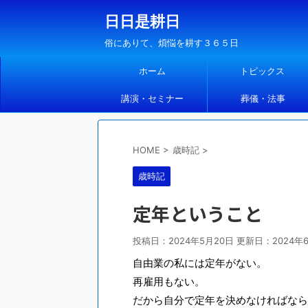
日日是耕日
俗にありて、煩悩を耕す３６５日
ホーム
トピックス
講演・セミナー
葬儀・法事
HOME
>
歳時記
>
歳時記
定年ということ
投稿日：2024年5月20日 更新日：
2024年
自由業の私には定年がない。
再雇用もない。
だから自分で定年を決めなければなら