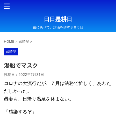
日日是耕日
俗にありて、煩悩を耕す３６５日
HOME
>
歳時記
>
歳時記
湯船でマスク
投稿日：
2022年7月31日
コロナの大流行だが、７月は法務で忙しく、あわた
だしかった。
愚妻も、日帰り温泉を休まない。
「感染するぞ」