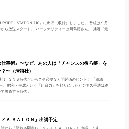
PSIDE STATION 710』に出演（収録）しました。 番組は９月
から放送スタート。 バーソナリティーは川島葵さん。 拙著『最
の仕事術』〜なぜ、あの人は「チャンスの後ろ髪」を
か？〜（清談社）
談社） ＳＮＳ時代だからこそ必要な人間関係のヒント！ 「組織
─。 昭和・平成という「組織力」を頼りにしたビジネス手法は終
勝負する時代 ...
ＺＡ ＳＡＬＯＮ」出講予定
９時から「築地本願寺ＧＩＮＺＡ ＳＡＬＯＮ」に出講します。