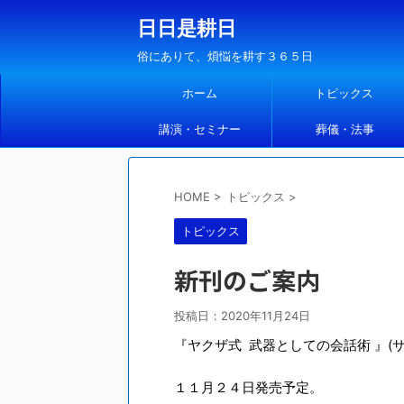
日日是耕日
俗にありて、煩悩を耕す３６５日
ホーム
トピックス
講演・セミナー
葬儀・法事
HOME
>
トピックス
>
トピックス
新刊のご案内
投稿日：
2020年11月24日
『ヤクザ式 武器としての会話術 』(
１１月２４日発売予定。