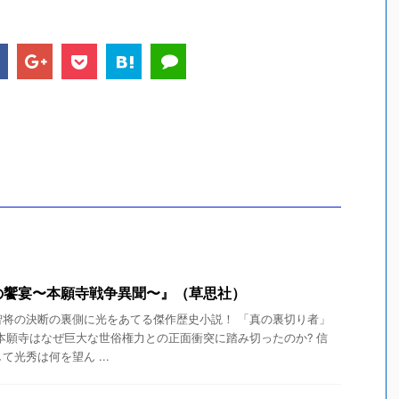
の饗宴〜本願寺戦争異聞〜』（草思社）
智将の決断の裏側に光をあてる傑作歴史小説！ 「真の裏切り者」
本願寺はなぜ巨大な世俗権力との正面衝突に踏み切ったのか? 信
光秀は何を望ん ...