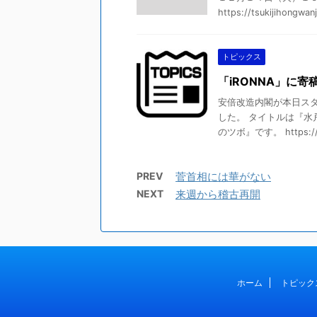
https://tsukijihongwan
トピックス
「iRONNA」に寄
安倍改造内閣が本日スタ
した。 タイトルは『
のツボ』です。 https://i 
PREV
菅首相には華がない
NEXT
来週から稽古再開
ホーム
トピック