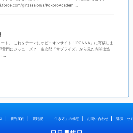
ji.force.com/ginzasalon/s/KokoroAcadem ...
稿
ート。 これをテーマにオピニオンサイト「iRONNA」に寄稿しま
水戸黄門にジャニーズ？ 進次郎「サプライズ」から見た内閣改造
...
ス
新刊案内
歳時記
「生き方」の極意
お問い合わせ
講演・セ