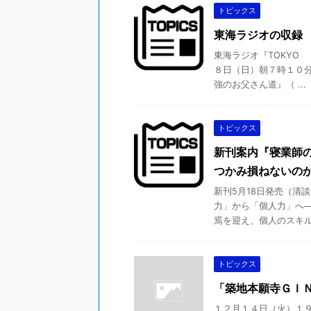
トピックス
東海ラジオの収録
東海ラジオ『TOKYO U
８日（日）朝７時１０分
強のお父さん道』（ ...
トピックス
新刊案内『寝業師
つかみ損ねないの
新刊5月18日発売（清
力」から「個人力」へ─
焉を迎え、個人のスキルで
トピックス
「築地本願寺ＧＩＮ
１２月１４日（火）１