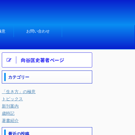
極意
お問い合わせ
向谷匡史著者ページ
カテゴリー
「生き方」の極意
トピックス
新刊案内
歳時記
著書紹介
最近の投稿