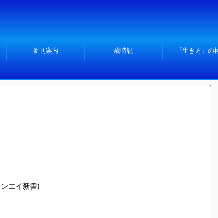
新刊案内
歳時記
「生き方」の
サンエイ新書)