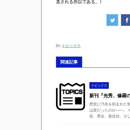
直される所以である。》
-
トピックス
関連記事
トピックス
新刊『光秀、修羅
歴史に汚名を刻まれた
は誰だったのか――。 
長、秀吉、善住坊、そして