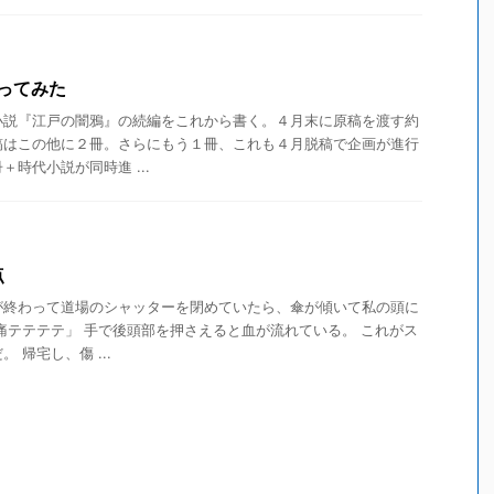
ってみた
説『江戸の闇鴉』の続編をこれから書く。４月末に原稿を渡す約
稿はこの他に２冊。さらにもう１冊、これも４月脱稿で企画が進行
時代小説が同時進 ...
点
が終わって道場のシャッターを閉めていたら、傘が傾いて私の頭に
痛テテテテ」 手で後頭部を押さえると血が流れている。 これがス
 帰宅し、傷 ...