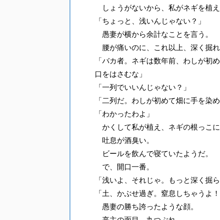
しょうがないから、私がネギを植え
「ちょっと、浅いんじゃない？」
愚妻が横から余計なことを言う。
腰が痛いのに、これ以上、深く掘れ
「バカ者。ネギは数年前、わしが初め
口をはさむな」
「一列でいいんじゃない？」
「二列だ。わしが初めて畑に手を染め
「わかったわよ」
かくして私が植え、ネギの根っこに
吐息が酒臭い。
ビールを飲んで寝ていたようだ。
で、開口一番。
「浅いよ、それじゃ。もっと深く掘ら
「土、かぶせ過ぎ。窒息しちゃうよ！
愚妻の勝ち誇ったような顔。
亭主の面目、丸つぶれ。