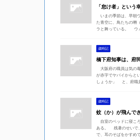
「怠け者」という
いまの季節は、早朝ウ
た青空に、鳥たちの囀
ラと舞っている。 ウォー
歳時記
橋下府知事は、府
大阪府の職員は気の毒
が赤字でヤバイからと
しょうか」 と、府職員が
歳時記
蚊（か）が飛んで
自室のベッドに寝ころ
ある。 残暑のせいで
で、耳のそばをかすめてい