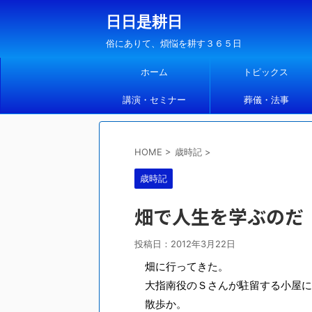
日日是耕日
俗にありて、煩悩を耕す３６５日
ホーム
トピックス
講演・セミナー
葬儀・法事
HOME
>
歳時記
>
歳時記
畑で人生を学ぶのだ
投稿日：
2012年3月22日
畑に行ってきた。
大指南役のＳさんが駐留する小屋に
散歩か。