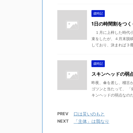
歳時記
1日の時間割をつく
１月に上梓した時代小
束をしたが、４月末脱
しており、決まれば３冊＋
歳時記
スキンヘッドの弱
昨夜、傘を差し、稽古
ゴツンと当たって、 「
キンヘッドの弱点なのだ。
PREV
口は災いのもと
NEXT
「主体」は我なり