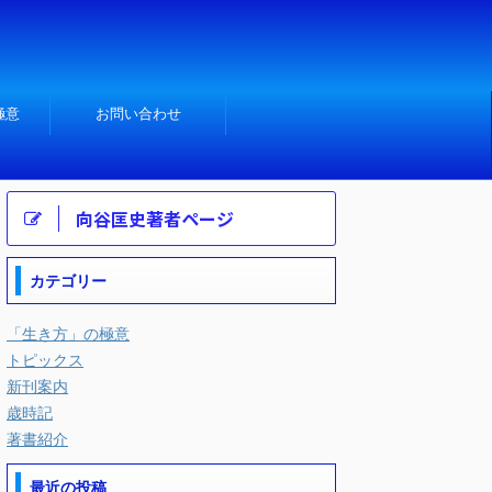
極意
お問い合わせ
向谷匡史著者ページ
カテゴリー
「生き方」の極意
トピックス
新刊案内
歳時記
著書紹介
最近の投稿