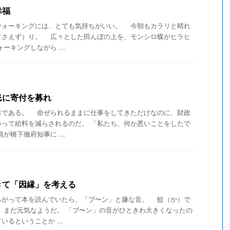
幸福
ォーキングには、とても気持ちがいい。 今朝もカラリと晴れ
（さえず）り。 広々とした田んぼの上を、モンシロ蝶がヒラヒ
キングしながら ...
民に寄付を募れ
である。 命ぜられるままに仕事をしてきただけなのに、財政
いって給料を減らされるのだ。 「私たち、何か悪いことをしたで
橋下徹府知事に ...
きて「因縁」を考える
がって本を読んでいたら、「ブ〜ン」と嫌な音。 蚊（か）で
、まだ元気なようだ。 「ブ〜ン」の音がひときわ大きくなったの
るということか ...