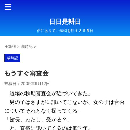
日日是耕日
俗にありて、煩悩を耕す３６５日
HOME
>
歳時記
>
歳時記
もうすぐ審査会
投稿日：
2009年9月12日
道場の秋期審査会が近づいてきた。
男の子はさすがに訊いてこないが、女の子は合否
についてそれとなく探ってくる。
「館長、わたし、受かる？」
と、直截に訊いてくるのは低学年。