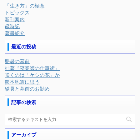
「生き方」の極意
トピックス
新刊案内
歳時記
著書紹介
最近の投稿
酷暑の墓前
拙著『寝業師の仕事術』
咲くのは「ケシの花」か
熊本地震に思う
酷暑と墓前のお勤め
記事の検索
アーカイブ