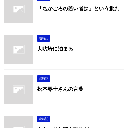
「ちかごろの若い者は」という批判
歳時記
犬吠埼に泊まる
歳時記
松本零士さんの言葉
歳時記