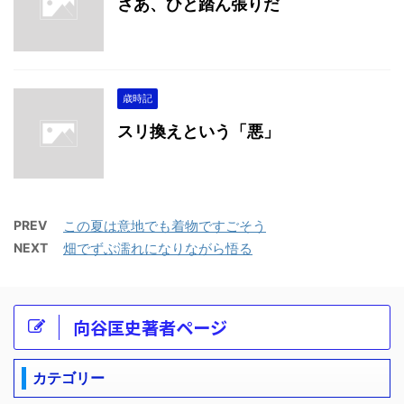
さあ、ひと踏ん張りだ
歳時記
スリ換えという「悪」
PREV
この夏は意地でも着物ですごそう
NEXT
畑でずぶ濡れになりながら悟る
向谷匡史著者ページ
カテゴリー