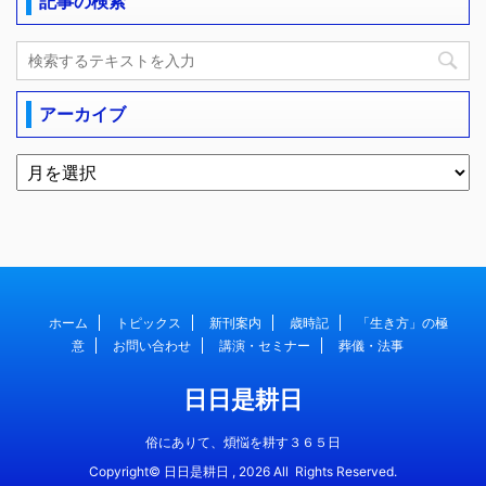
記事の検索
アーカイブ
ホーム
トピックス
新刊案内
歳時記
「生き方」の極
意
お問い合わせ
講演・セミナー
葬儀・法事
日日是耕日
俗にありて、煩悩を耕す３６５日
Copyright© 日日是耕日 , 2026 All Rights Reserved.