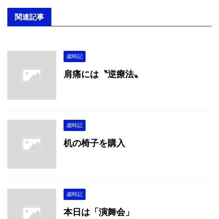
関連記事
歳時記
肩痛には〝逆療法〟
歳時記
机の椅子を購入
歳時記
本日は「演舞会」