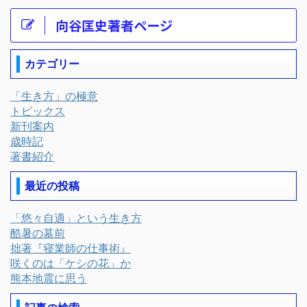
向谷匡史著者ページ
カテゴリー
「生き方」の極意
トピックス
新刊案内
歳時記
著書紹介
最近の投稿
「悠々自適」という生き方
酷暑の墓前
拙著『寝業師の仕事術』
咲くのは「ケシの花」か
熊本地震に思う