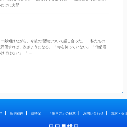
けに支部 ...
一献傾けながら、今後の活動について話し合った。 私たちの
評価すれば、次ぎようになる。 「寺を持っていない」 「僧侶活
ではない」 「 ...
ス
新刊案内
歳時記
「生き方」の極意
お問い合わせ
講演・セ