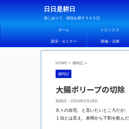
日日是耕日
俗にありて、煩悩を耕す３６５日
ホーム
トピックス
講演・セミナー
葬儀・法事
HOME
>
歳時記
>
歳時記
大腸ポリープの切除
投稿日：
2024年5月28日
久々の自宅、と言いたいところだが、
１泊とは言え、未明から下剤を飲んだ