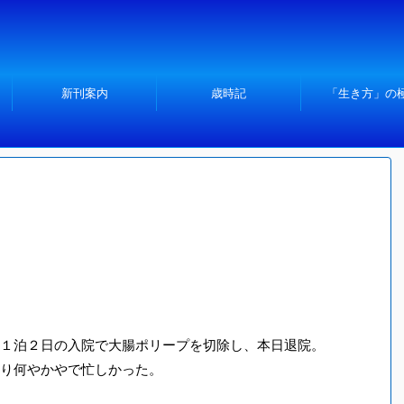
新刊案内
歳時記
「生き方」の
１泊２日の入院で大腸ポリープを切除し、本日退院。
り何やかやで忙しかった。