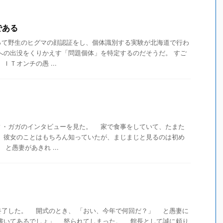
である
って野生のヒグマの顔認証をし、個体識別する実験が北海道で行わ
への出没をくりかえす「問題個体」を特定するのだそうだ。 すご
ＩＴオンチの愚 ...
・ガガのインタビューを見た。 家で食事をしていて、たまた
 彼女のことはもちろん知っていたが、まじまじと見るのは初め
と愚妻があきれ ...
」
了した。 開式のとき、 「おい、今年で何回だ？」 と愚妻に
と書いてあるでしょ」 怒られてしまった。 館長として誠に頼り