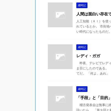
歳時記
人間は面白い存在
人工知能（ＡＩ）を使
れているとか。 市街地
い時代になったものだ。 
歳時記
レディ・ガガ
昨夜、テレビでレディ
ま目にしたのである。
てだ。 「何よ、あれ」 
歳時記
「手段」と「目的
稽古発表会は無事に終
訊いたら、 「第９回