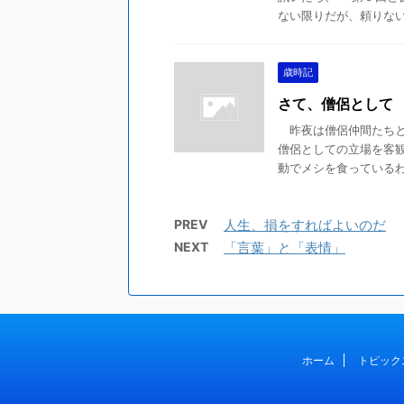
ない限りだが、頼りないだ
歳時記
さて、僧侶として
昨夜は僧侶仲間たちと
僧侶としての立場を客観
動でメシを食っているわけ
PREV
人生、損をすればよいのだ
NEXT
「言葉」と「表情」
ホーム
トピック