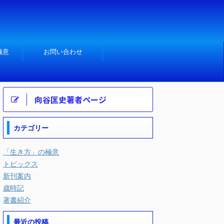
極意
お問い合わせ
向谷匡史著者ページ
カテゴリー
「生き方」の極意
トピックス
新刊案内
歳時記
著書紹介
最近の投稿