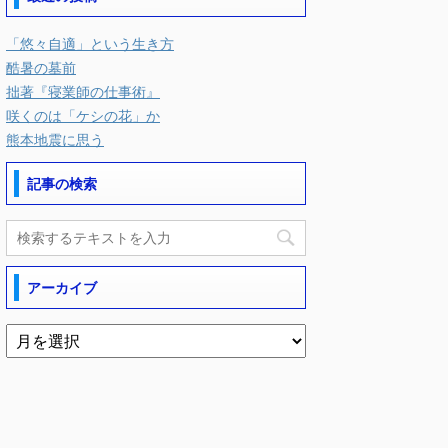
「悠々自適」という生き方
酷暑の墓前
拙著『寝業師の仕事術』
咲くのは「ケシの花」か
熊本地震に思う
記事の検索
アーカイブ