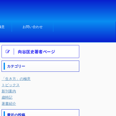
極意
お問い合わせ
向谷匡史著者ページ
カテゴリー
「生き方」の極意
トピックス
新刊案内
歳時記
著書紹介
最近の投稿