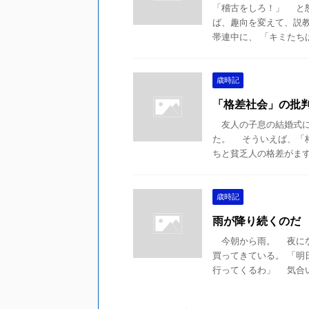
「稽古をしろ！」 と
ば、趣向を変えて、説
帯連中に、 「キミたちは
歳時記
「格差社会」の批
友人の子息の結婚式に
た。 そういえば、「
ちと貧乏人の格差がますま
歳時記
雨が降り続くのだ
今朝から雨。 夜にな
買ってきている。 「
行ってくるわ」 気合いも