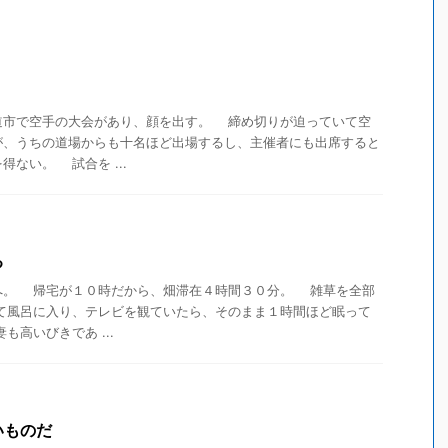
市で空手の大会があり、顔を出す。 締め切りが迫っていて空
が、うちの道場からも十名ほど出場するし、主催者にも出席すると
ない。 試合を ...
る
。 帰宅が１０時だから、畑滞在４時間３０分。 雑草を全部
て風呂に入り、テレビを観ていたら、そのまま１時間ほど眠って
高いびきであ ...
いものだ