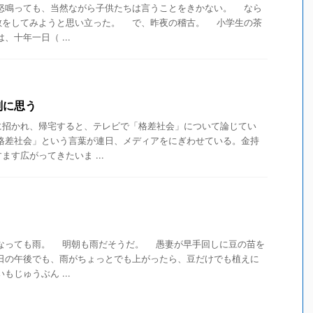
怒鳴っても、当然ながら子供たちは言うことをきかない。 なら
教をしてみようと思い立った。 で、昨夜の稽古。 小学生の茶
、十年一日（ ...
判に思う
招かれ、帰宅すると、テレビで「格差社会」について論じてい
格差社会」という言葉が連日、メディアをにぎわせている。金持
す広がってきたいま ...
っても雨。 明朝も雨だそうだ。 愚妻が早手回しに豆の苗を
明日の午後でも、雨がちょっとでも上がったら、豆だけでも植えに
じゅうぶん ...