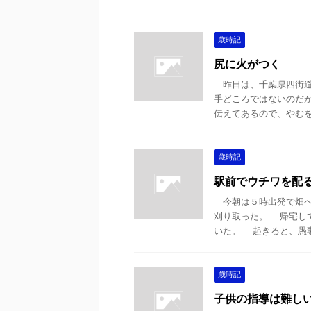
歳時記
尻に火がつく
昨日は、千葉県四街道
手どころではないのだ
伝えてあるので、やむを得
歳時記
駅前でウチワを配
今朝は５時出発で畑へ
刈り取った。 帰宅し
いた。 起きると、愚妻も
歳時記
子供の指導は難し