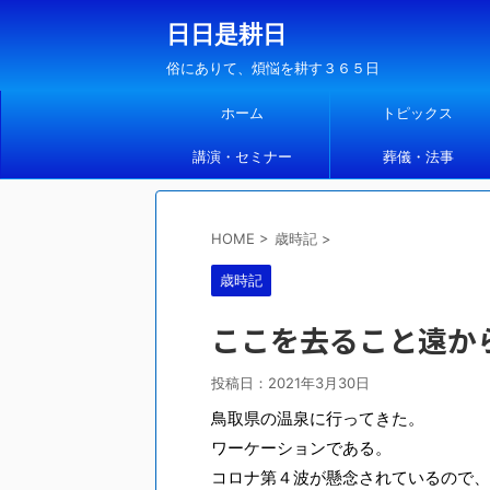
日日是耕日
俗にありて、煩悩を耕す３６５日
ホーム
トピックス
講演・セミナー
葬儀・法事
HOME
>
歳時記
>
歳時記
ここを去ること遠か
投稿日：
2021年3月30日
鳥取県の温泉に行ってきた。
ワーケーションである。
コロナ第４波が懸念されているので、