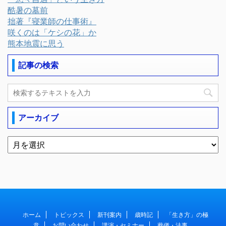
酷暑の墓前
拙著『寝業師の仕事術』
咲くのは「ケシの花」か
熊本地震に思う
記事の検索
アーカイブ
ホーム
トピックス
新刊案内
歳時記
「生き方」の極
意
お問い合わせ
講演・セミナー
葬儀・法事