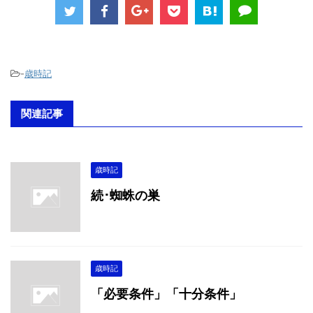
-
歳時記
関連記事
歳時記
続･蜘蛛の巣
歳時記
「必要条件」「十分条件」