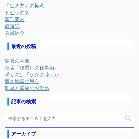
「生き方」の極意
トピックス
新刊案内
歳時記
著書紹介
最近の投稿
酷暑の墓前
拙著『寝業師の仕事術』
咲くのは「ケシの花」か
熊本地震に思う
酷暑と墓前のお勤め
記事の検索
アーカイブ