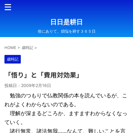
日日是耕日
俗にありて、煩悩を耕す３６５日
HOME
>
歳時記
>
歳時記
「悟り」と「費用対効果」
投稿日：
2009年2月16日
勉強のつもりで仏教関係の本を読んでいるが、こ
れがよくわからないのである。
理解が深まるどころか、ますますわからなくなっ
ていく。
諸行無常、諸法無我……なんて、難しいことを言