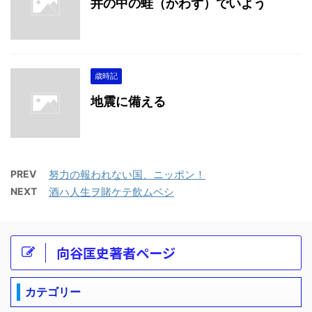
井の中の蛙（かわず）でいよう
歳時記
地震に備える
PREV
努力の報われない国、ニッポン！
NEXT
酒ハ人生ヲ賭ケテ飲ムベシ
向谷匡史著者ページ
カテゴリー