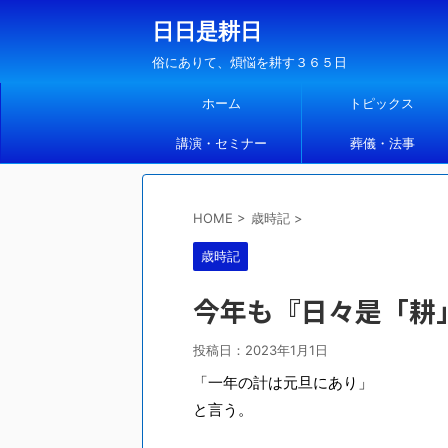
日日是耕日
俗にありて、煩悩を耕す３６５日
ホーム
トピックス
講演・セミナー
葬儀・法事
HOME
>
歳時記
>
歳時記
今年も『日々是「耕
投稿日：
2023年1月1日
「一年の計は元旦にあり」
と言う。