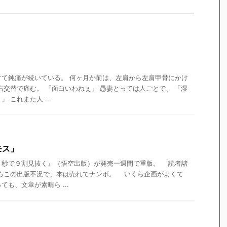
けて鈍痛が続いている。 何ヶ月か前は、左肩から左肩甲骨にかけ
右交替で痛む。 「面白いわねぇ」 愚妻とっては人ごとで、 「湿
 これまた人 ...
モス」
秒で９割見抜く』（悟空出版）が発売一週間で重版。 読者諸
ろこの出版不況で、本は売れてナンボ。 いくら企画がよくて
も、文章が素晴ら ...