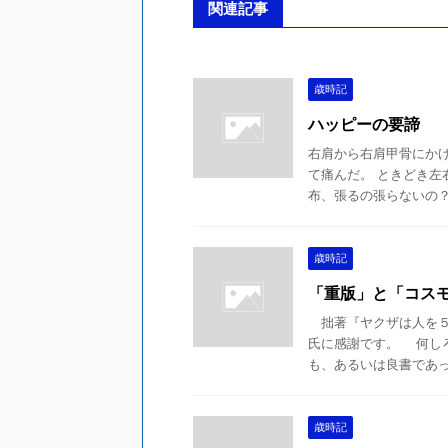
関連記事
歳時記
ハッピーの要諦
右肩から右肩甲骨にか
て痛んだ。 ときどき左
布、張るの張らないの？」
歳時記
「重版」と「コス
拙著『ヤクザは人を５
氏に感謝です。 何し
も、あるいは良書であって
歳時記