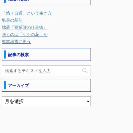
「悠々自適」という生き方
酷暑の墓前
拙著『寝業師の仕事術』
咲くのは「ケシの花」か
熊本地震に思う
記事の検索
アーカイブ