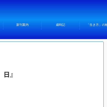
新刊案内
歳時記
「生き方」の
」日』