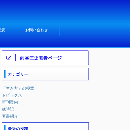
極意
お問い合わせ
向谷匡史著者ページ
カテゴリー
「生き方」の極意
トピックス
新刊案内
歳時記
著書紹介
最近の投稿