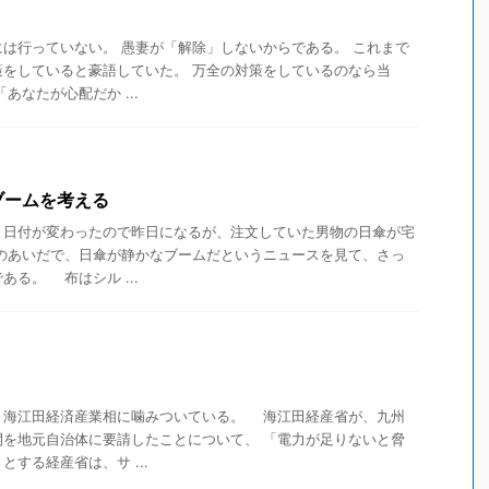
は行っていない。 愚妻が「解除」しないからである。 これまで
策をしていると豪語していた。 万全の対策をしているのなら当
あなたが心配だか ...
ブームを考える
日付が変わったので昨日になるが、注文していた男物の日傘が宅
のあいだで、日傘が静かなブームだというニュースを見て、さっ
る。 布はシル ...
海江田経済産業相に噛みついている。 海江田経産省が、九州
開を地元自治体に要請したことについて、 「電力が足りないと脅
する経産省は、サ ...