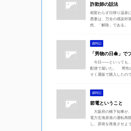
詐欺師の話法
相変わらず日帰り温泉に
愚妻は、万全の感染対
然、「解除」である。 「
歳時記
「男物の日傘」で
今日――といっても、
配便で届いた。 男性
そく通販で購入したのであ
歳時記
節電ということ
大阪府の橋下知事が、
電力玄海原発の運転再
し、原発を推進させようと